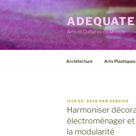
Aller
au
ADEQUATE
contenu
principal
Arts et Cultures du Monde
Architecture
Arts Plastiques
PUBLIÉ
JUIN 29, 2026
PAR
SERVICE
LE
Harmoniser décorat
électroménager et 
la modularité