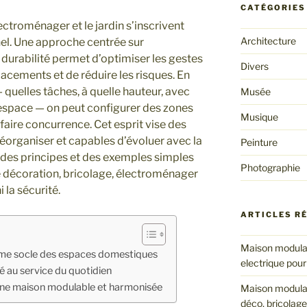
CATÉGORIES
lectroménager et le jardin s’inscrivent
Architecture
l. Une approche centrée sur
a durabilité permet d’optimiser les gestes
Divers
lacements et de réduire les risques. En
quelles tâches, à quelle hauteur, avec
Musée
 espace — on peut configurer des zones
Musique
faire concurrence. Cet esprit vise des
réorganiser et capables d’évoluer avec la
Peinture
i des principes et des exemples simples
Photographie
re décoration, bricolage, électroménager
i la sécurité.
ARTICLES R
Maison modulab
me socle des espaces domestiques
electrique pour
té au service du quotidien
une maison modulable et harmonisée
Maison modulab
déco, bricolage