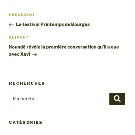
Navigation
Article
PRÉCÉDENT
de
précédent
Le festival Printemps de Bourges
l’article
Article
SUIVANT
suivant
Koundé révèle la première conversation qu’il a eue
avec Xavi
RECHERCHER
Recherche
Recher
pour
:
CATÉGORIES