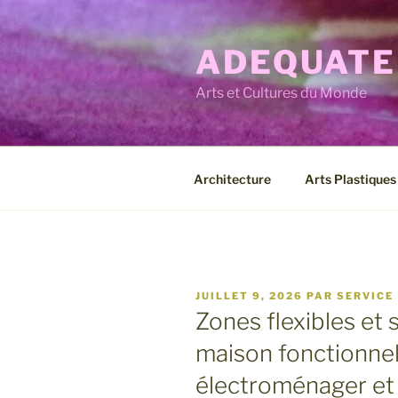
Aller
au
ADEQUATE
contenu
principal
Arts et Cultures du Monde
Architecture
Arts Plastiques
PUBLIÉ
JUILLET 9, 2026
PAR
SERVICE
LE
Zones flexibles et s
maison fonctionnel
électroménager et 