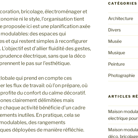
CATÉGORIES
coration, bricolage, électroménager et
Architecture
nomie ni le style, l’organisation tient
he proposée ici est une planification axée
Divers
t modulables: des espaces qui
s et qui restent simples à reconfigurer
Musée
 L’objectif est d’allier fluidité des gestes,
Musique
 prudence électrique, sans que la déco
 prennent le pas sur l’esthétique.
Peinture
Photographie
globale qui prend en compte ces
er les flux de travail: où l’on prépare, où
’on profite du confort du calme décoratif.
ARTICLES R
zones clairement délimitées mais
 chaque activité bénéficie d’un cadre
Maison modulab
ments inutiles. En pratique, cela se
electrique pour
il modulables, des rangements
triques déployées de manière réfléchie.
Maison modulab
déco, bricolage