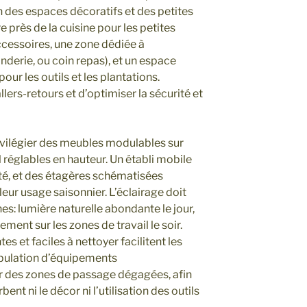
n des espaces décoratifs et des petites
ère près de la cuisine pour les petites
cessoires, une zone dédiée à
nderie, ou coin repas), et un espace
our les outils et les plantations.
llers-retours et d’optimiser la sécurité et
privilégier des meubles modulables sur
l réglables en hauteur. Un établi mobile
ité, et des étagères schématisées
n leur usage saisonnier. L’éclairage doit
es: lumière naturelle abondante le jour,
ement sur les zones de travail le soir.
es et faciles à nettoyer facilitent les
ipulation d’équipements
r des zones de passage dégagées, afin
nt ni le décor ni l’utilisation des outils