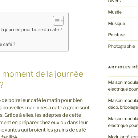
Divers
Musée
Musique
la journée pour boire du café ?
Peinture
é
e café ?
Photographie
ARTICLES R
ur moment de la journée
Maison modulab
?
electrique pour
de boire leur café le matin pour bien
Maison modulab
déco, bricolage
es nouvelles machines à café à grain sont
. Grâce à elles, les adeptes de cette
Maison modulab
ment en préparer chez eux ou dans leur
électrique pour
nnovantes qui broient les grains de café
Modularité, erg
facilité.