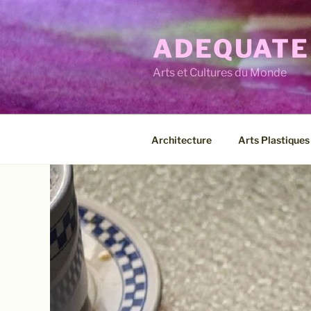
Aller
au
ADEQUATE
contenu
principal
Arts et Cultures du Monde
Architecture
Arts Plastiques