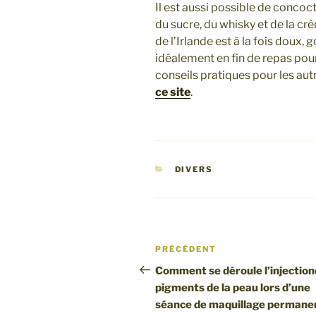
Il est aussi possible de concoct
du sucre, du whisky et de la cr
de l’Irlande est à la fois doux,
idéalement en fin de repas pou
conseils pratiques pour les autr
ce site
.
CATÉGORIES
DIVERS
Navigation
Article
PRÉCÉDENT
de
précédent
Comment se déroule l’injectio
pigments de la peau lors d’une
l’article
séance de maquillage permane